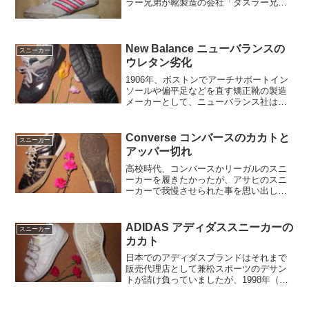
ラー兄弟が靴製造の会社「ダスラー兄弟
商会」を設立、その後弟は「アディダ
ス」 兄は「プーマ」を設立したそうで
す。すごい兄弟ですね？
New Balance ニューバランスの
スニーカー
ウレタン劣化
1906年、ボストンでアーチサポートイン
ソールや偏平足などを直す矯正靴の製造
メーカーとして、ニューバランス社は誕
生しました。社名の由来は、履いた人
に"新しい（new）、バランス
（balance）"感覚をもたらすことにより
Converse コンバースのカカトと
スニーカー
ます。これを知って私は感激したのを思
アッパー切れ
い出します。
高校時代、コンバースかリーガルのスニ
ーカーを履きたかったが、アサヒのスニ
ーカーで我慢させられた事を思い出しま
す。高度成長期で日本がイケイケドンド
ンの時代だったのでしょう。あの頃の日
本には戻れないのでしょうか？
ADIDAS アディダススニーカーの
スニーカー
カカト
日本でのアディダスブランドはそれまで
販売代理店として兼松スポーツのデサン
トが請け負っていましたが、1998年（平
成10年）、直営日本法人（アディダスジ
ャパン）が設立された。歴史を見ると