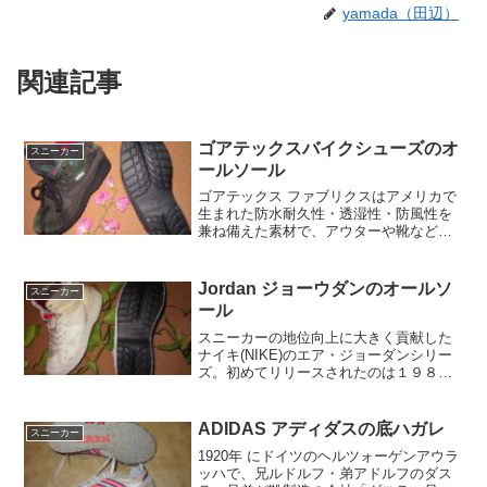
yamada（田辺）
関連記事
ゴアテックスバイクシューズのオ
スニーカー
ールソール
ゴアテックス ファブリクスはアメリカで
生まれた防水耐久性・透湿性・防風性を
兼ね備えた素材で、アウターや靴などに
採用されています。フッ素樹脂を薄い膜
状に加工してあるそうです。もっともっ
と靴に使って欲しい素材です。
Jordan ジョーウダンのオールソ
スニーカー
ール
スニーカーの地位向上に大きく貢献した
ナイキ(NIKE)のエア・ジョーダンシリー
ズ。初めてリリースされたのは１９８５
年、スポーツシューズ業界において初め
ての本格的なシグニチャーモデルと言わ
れておりました。家族4人でエアーマック
ADIDAS アディダスの底ハガレ
スニーカー
スを履いて吉祥寺東急に行った事を思い
1920年 にドイツのヘルツォーゲンアウラ
出しす。
ッハで、兄ルドルフ・弟アドルフのダス