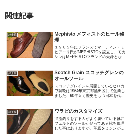
関連記事
Mephisto メフィストのヒール修
紳士靴
理
１９６５年にフランスでマーティン・ミ
ヒアエリ氏がMEPHISTOを設立し、モカ
シンはMEPHISTOブランドの先鋒となり
流通は、スイス、ドイツ、オーストリ
ア、ベルギーから始まり、ヨーロッパ全
土に広がっています。履き続けたかった
Scotch Grain スコッチグレンの
紳士靴
けど甲高だんびろのはちょっと無理でし
オールソール
た。
スコッチグレインを展開しているヒロカ
ワ製靴は1964年東京都墨田区にて創業し
ました。60年近く歴史をもつ日本を代表
する製靴工房です。グッドイヤーウェル
テッド製法は履くたびには着心地が良く
なる製法で、ヒロカワ製靴と宮城興業は
ワラビのカスタマイズ
紳士靴
私の好きな製造メーカーです。
渓流釣りをする人がよく履いている靴に
フェルトのソールが貼ってある靴を修理
した事はありますが、革底をミシンがけ
して更に滑り止め接着したは初めて見ま