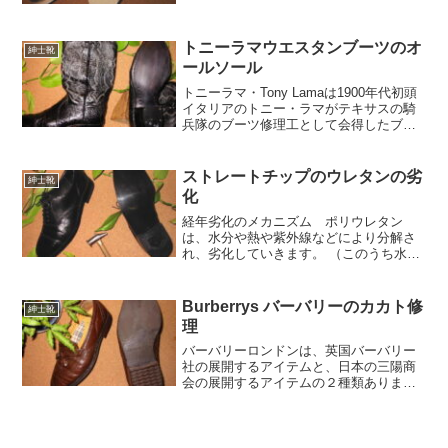
したが、実に手のこんだ作りです。靴修
理を全国から承っていると面白い靴が集
まります。
トニーラマウエスタンブーツのオ
紳士靴
ールソール
トニーラマ・Tony Lamaは1900年代初頭
イタリアのトニー・ラマがテキサスの騎
兵隊のブーツ修理工として会得したブー
ツ造り技術を 余すところなく注ぎ込んだ
カスタムメイドブーツがその始まりだそ
うです。今では芸術品的なウエスタンブ
ストレートチップのウレタンの劣
紳士靴
ーツといえばトニーラマです。
化
経年劣化のメカニズム ポリウレタン
は、水分や熱や紫外線などにより分解さ
れ、劣化していきます。 （このうち水分
による分解は加水分解と呼ばれます）。
分解による劣化は製造直後から始まりま
す。安価で大量に製造してきた靴業界に
Burberrys バーバリーのカカト修
紳士靴
しっぺがいしが始まっています。
理
バーバリーロンドンは、英国バーバリー
社の展開するアイテムと、日本の三陽商
会の展開するアイテムの２種類ありま
す。偽物も反乱しているみたいです。