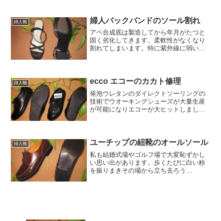
ます。国産の革本底を使用しているので
自由にカットしています。ちょっともっ
たいないとも思いますが？。
婦人バックバンドのソール割れ
婦人靴
アペ合成底は製造してから年月がたつと
固く劣化してきます。柔軟性がなくなり
割れてしまいます。特に紫外線に弱いの
でしょうか？劣化しない素材はきっと無
いのでしょう。出先でこのような状態に
なると悲劇でしょう。
ecco エコーのカカト修理
婦人靴
発泡ウレタンのダイレクトソーリングの
技術でウオーキングシューズが大量生産
が可能になりエコーが大ヒットしまし
た。また、エコーソフト・エコーアート
はオブリックツーのラストが日本人に合
い商品の取り合いになるほどでした。も
うあのような商品は出てこないでしょ
ユーチップの紐靴のオールソール
婦人靴
う？
私も結婚式場やゴルフ場で大変恥ずかし
い思い出があります。歩くたびに白い粉
を振りまきその場から立ち去ろう
と、、、。靴を製造した時ではなくウレ
タンソールを製造した時です。ウレタン
は軽く柔軟性で大量生産が可能になり大
発明だったのですが、最悪のデメリット
がありました。