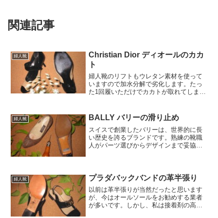
関連記事
Christian Dior ディオールのカカ
婦人靴
ト
婦人靴のリフトもウレタン素材を使って
いますので加水分解で劣化します。たっ
た1回履いただけでカカトが取れてします
事もあります。お買い求めのさい爪で押
して傷がついた物はよしましょう。靴製
造メーカーさんウレタンの加水分解をな
BALLY バリーの滑り止め
婦人靴
んとかしてください。
スイスで創業したバリーは、世界的に長
い歴史を誇るブランドです。熟練の靴職
人がパーツ選びからデザインまで妥協を
許さない姿勢が伺えます。甲高だんびろ
の私にはちょっと合わない靴です。クラ
フトマンシップという考えかたをバリー
から教わりました。
プラダバックバンドの革半張り
婦人靴
以前は革半張りが当然だったと思います
が、今はオールソールをお勧めする業者
が多いです。しかし、私は接着剤の高品
質になった為、革半張りをお勧めしてい