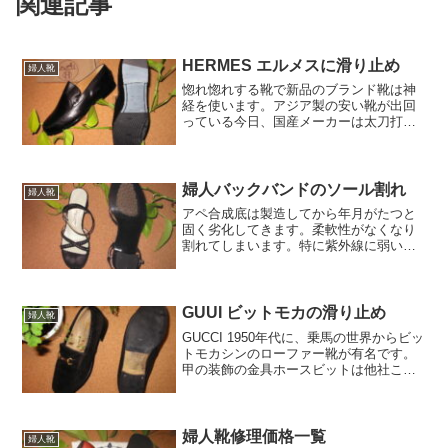
関連記事
HERMES エルメスに滑り止め
婦人靴
惚れ惚れする靴で新品のブランド靴は神
経を使います。アジア製の安い靴が出回
っている今日、国産メーカーは太刀打ち
できません。価格に二極化が進むでしょ
う。私もいい資材と安い資材を使い分け
に迫るときでしょう。いい靴を修理した
いとつくづく思います。
婦人バックバンドのソール割れ
婦人靴
アペ合成底は製造してから年月がたつと
固く劣化してきます。柔軟性がなくなり
割れてしまいます。特に紫外線に弱いの
でしょうか？劣化しない素材はきっと無
いのでしょう。出先でこのような状態に
なると悲劇でしょう。
GUUI ビットモカの滑り止め
婦人靴
GUCCI 1950年代に、乗馬の世界からビッ
トモカシンのローファー靴が有名です。
甲の装飾の金具ホースビットは他社こぞ
って真似をした記憶があります。クラー
ク・ゲーブルや、ジョン・ウエインなど
の俳優が履いていたことは後で知りまし
た。
婦人靴修理価格一覧
婦人靴