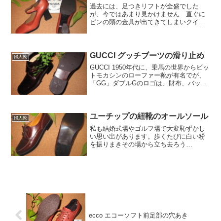
過去には、足つきリフトが全盛でした
が、今ではあまり見かけません 直ぐに
ピンの頭の金具が出てきてしまいクイッ
ク修理の方が繁盛していました。ピンヒ
ールのヘップサンダルを履いている方も
最近は見かけません。婦人靴のサイクル
の速さにはついていけません。
GUCCI グッチブーツの滑り止め
婦人靴
GUCCI 1950年代に、乗馬の世界からビッ
トモカシンのローファー靴が有名でが、
「GG」ダブルGのロゴは、財布、バッ
グ、時計、ネクタイ、サングラス、靴
と、幅広いアイテムが揃っています。創
業者グッチオ・グッチがロンドンの高級
ホテルに勤めていたことは知りませんで
ユーチップの紐靴のオールソール
婦人靴
した。
私も結婚式場やゴルフ場で大変恥ずかし
い思い出があります。歩くたびに白い粉
を振りまきその場から立ち去ろう
と、、、。靴を製造した時ではなくウレ
タンソールを製造した時です。ウレタン
は軽く柔軟性で大量生産が可能になり大
発明だったのですが、最悪のデメリット
がありました。
ecco エコーソフト前足部の穴あき