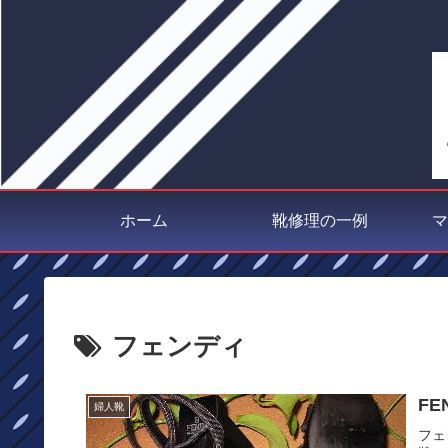
ホーム
靴修理の一例
マ
フェンディ
F
婦人靴
フェ