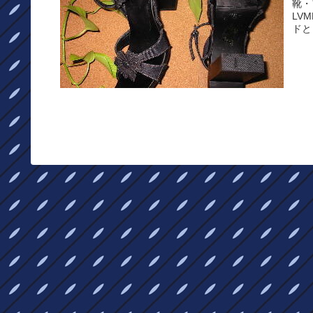
靴・
LV
ドと