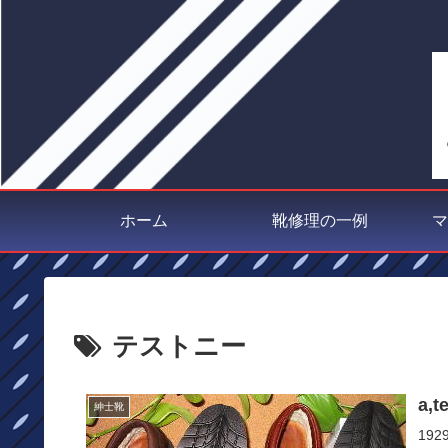
ホーム
靴修理の一例
マ
テストニー
a,
紳士靴
19