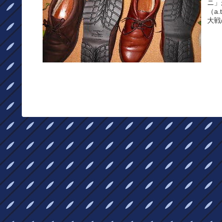
ニ」
（a
大戦
法が